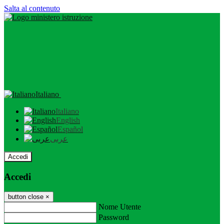
Salta al contenuto
Italiano
Italiano
English
Español
عربى
Accedi
Accedi
button close
×
Nome Utente
Password