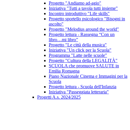
Progetto "Andiamo ad-agio"
Iniziativa "Tutti a tavola tutti insieme"
Incontro introduttivo "Life skills"
Progetto sportello psicologico "Bisogni in
ascolto"
Progetto "Melodius around the world"
Progetto lettura - Rassegna “Con un
libro…mi libro”
Progetto "Le città della musica"
Iniziativa "Un click per la Scuola"
Programma "Latte nelle scuole"
Progetto "Cultura della LEGALITÀ"
SCUOLA che promuove SALUTE in
Emilia Romagna
Piano Nazionale Cinema e Immagini per la
Scuola
Progetto lettura - Scuola dell'Infanzia
Iniziativa "Passeggiata letteraria"
Progetti A.s. 2024/2025