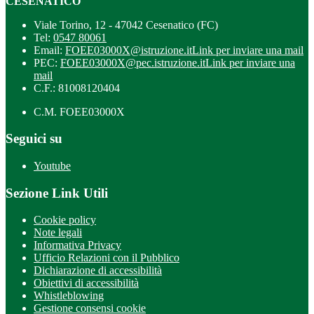
CESENATICO
Viale Torino, 12 - 47042 Cesenatico (FC)
Tel:
0547 80061
Email:
FOEE03000X@istruzione.it
Link per inviare una mail
PEC:
FOEE03000X@pec.istruzione.it
Link per inviare una
mail
C.F.: 81008120404
C.M. FOEE03000X
Seguici su
Youtube
Sezione Link Utili
Cookie policy
Note legali
Informativa Privacy
Ufficio Relazioni con il Pubblico
Dichiarazione di accessibilità
Obiettivi di accessibilità
Whistleblowing
Gestione consensi cookie