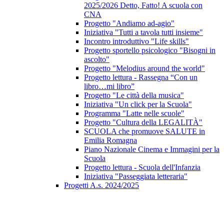
2025/2026 Detto, Fatto! A scuola con
CNA
Progetto "Andiamo ad-agio"
Iniziativa "Tutti a tavola tutti insieme"
Incontro introduttivo "Life skills"
Progetto sportello psicologico "Bisogni in
ascolto"
Progetto "Melodius around the world"
Progetto lettura - Rassegna “Con un
libro…mi libro”
Progetto "Le città della musica"
Iniziativa "Un click per la Scuola"
Programma "Latte nelle scuole"
Progetto "Cultura della LEGALITÀ"
SCUOLA che promuove SALUTE in
Emilia Romagna
Piano Nazionale Cinema e Immagini per la
Scuola
Progetto lettura - Scuola dell'Infanzia
Iniziativa "Passeggiata letteraria"
Progetti A.s. 2024/2025