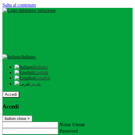
Salta al contenuto
Italiano
Italiano
English
Español
عربى
Accedi
Accedi
button close
×
Nome Utente
Password