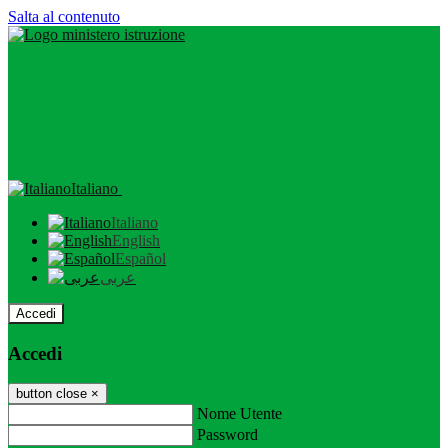
Salta al contenuto
Italiano
Italiano
English
Español
عربى
Accedi
Accedi
button close
×
Nome Utente
Password