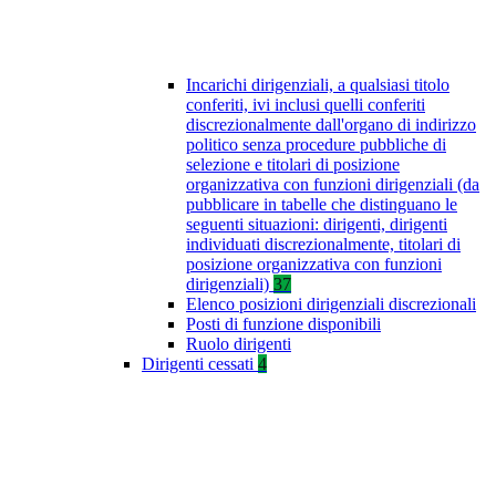
Incarichi dirigenziali, a qualsiasi titolo
conferiti, ivi inclusi quelli conferiti
discrezionalmente dall'organo di indirizzo
politico senza procedure pubbliche di
selezione e titolari di posizione
organizzativa con funzioni dirigenziali (da
pubblicare in tabelle che distinguano le
seguenti situazioni: dirigenti, dirigenti
individuati discrezionalmente, titolari di
posizione organizzativa con funzioni
dirigenziali)
37
Elenco posizioni dirigenziali discrezionali
Posti di funzione disponibili
Ruolo dirigenti
Dirigenti cessati
4