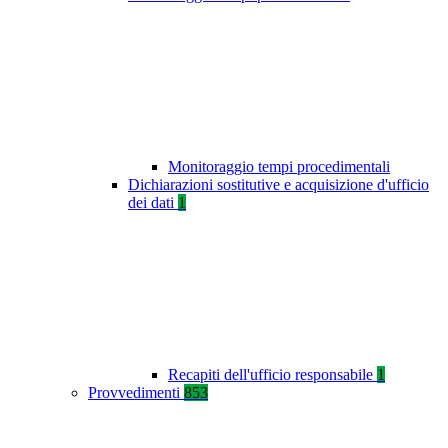
Monitoraggio tempi procedimentali
Dichiarazioni sostitutive e acquisizione d'ufficio
dei dati
1
Recapiti dell'ufficio responsabile
1
Provvedimenti
853