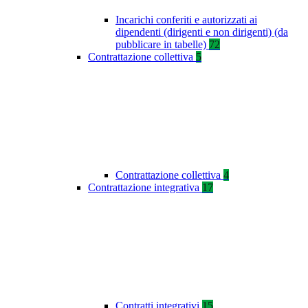
Incarichi conferiti e autorizzati ai
dipendenti (dirigenti e non dirigenti) (da
pubblicare in tabelle)
72
Contrattazione collettiva
5
Contrattazione collettiva
4
Contrattazione integrativa
17
Contratti integrativi
15