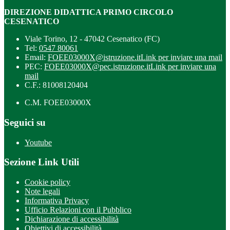
DIREZIONE DIDATTICA PRIMO CIRCOLO
CESENATICO
Viale Torino, 12 - 47042 Cesenatico (FC)
Tel:
0547 80061
Email:
FOEE03000X@istruzione.it
Link per inviare una mail
PEC:
FOEE03000X@pec.istruzione.it
Link per inviare una
mail
C.F.: 81008120404
C.M. FOEE03000X
Seguici su
Youtube
Sezione Link Utili
Cookie policy
Note legali
Informativa Privacy
Ufficio Relazioni con il Pubblico
Dichiarazione di accessibilità
Obiettivi di accessibilità