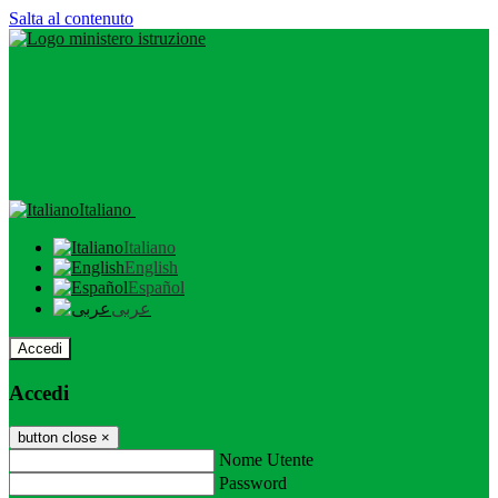
Salta al contenuto
Italiano
Italiano
English
Español
عربى
Accedi
Accedi
button close
×
Nome Utente
Password