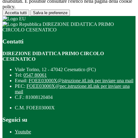
disabilitati. È possibile consultare l'elenco nella pagina della cookie
policy.
Accetta tutti
Salva le preferenze
DIREZIONE DIDATTICA PRIMO
CIRCOLO CESENATICO
Contatti
DIREZIONE DIDATTICA PRIMO CIRCOLO
CESENATICO
Viale Torino, 12 - 47042 Cesenatico (FC)
Tel:
0547 80061
Email:
FOEE03000X@istruzione.it
Link per inviare una mail
PEC:
FOEE03000X@pec.istruzione.it
Link per inviare una
mail
C.F.: 81008120404
C.M. FOEE03000X
Seguici su
Youtube