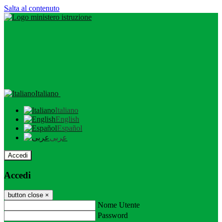
Salta al contenuto
Italiano
Italiano
English
Español
عربى
Accedi
Accedi
button close
×
Nome Utente
Password