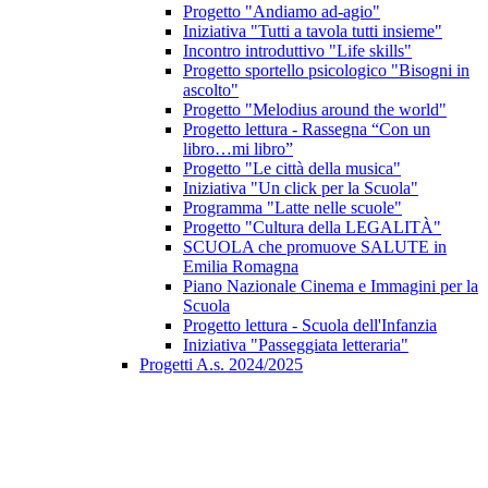
Progetto "Andiamo ad-agio"
Iniziativa "Tutti a tavola tutti insieme"
Incontro introduttivo "Life skills"
Progetto sportello psicologico "Bisogni in
ascolto"
Progetto "Melodius around the world"
Progetto lettura - Rassegna “Con un
libro…mi libro”
Progetto "Le città della musica"
Iniziativa "Un click per la Scuola"
Programma "Latte nelle scuole"
Progetto "Cultura della LEGALITÀ"
SCUOLA che promuove SALUTE in
Emilia Romagna
Piano Nazionale Cinema e Immagini per la
Scuola
Progetto lettura - Scuola dell'Infanzia
Iniziativa "Passeggiata letteraria"
Progetti A.s. 2024/2025