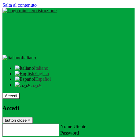
Salta al contenuto
Italiano
Italiano
English
Español
عربى
Accedi
Accedi
button close
×
Nome Utente
Password