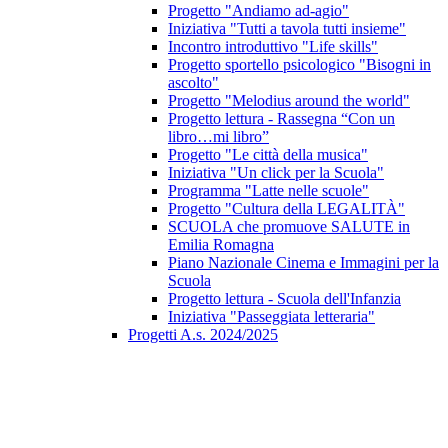
Progetto "Andiamo ad-agio"
Iniziativa "Tutti a tavola tutti insieme"
Incontro introduttivo "Life skills"
Progetto sportello psicologico "Bisogni in
ascolto"
Progetto "Melodius around the world"
Progetto lettura - Rassegna “Con un
libro…mi libro”
Progetto "Le città della musica"
Iniziativa "Un click per la Scuola"
Programma "Latte nelle scuole"
Progetto "Cultura della LEGALITÀ"
SCUOLA che promuove SALUTE in
Emilia Romagna
Piano Nazionale Cinema e Immagini per la
Scuola
Progetto lettura - Scuola dell'Infanzia
Iniziativa "Passeggiata letteraria"
Progetti A.s. 2024/2025