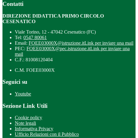
Contatti
DIREZIONE DIDATTICA PRIMO CIRCOLO
CESENATICO
Viale Torino, 12 - 47042 Cesenatico (FC)
Tel:
0547 80061
Email:
FOEE03000X@istruzione.it
Link per inviare una mail
PEC:
FOEE03000X@pec.istruzione.it
Link per inviare una
mail
C.F.: 81008120404
C.M. FOEE03000X
Seguici su
Youtube
Sezione Link Utili
Cookie policy
Note legali
Informativa Privacy
Ufficio Relazioni con il Pubblico