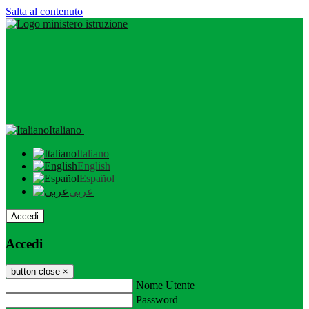
Salta al contenuto
Italiano
Italiano
English
Español
عربى
Accedi
Accedi
button close
×
Nome Utente
Password