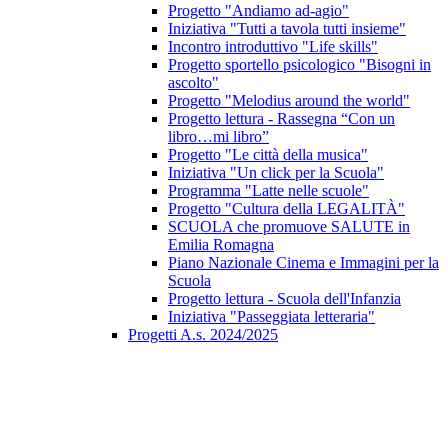
Progetto "Andiamo ad-agio"
Iniziativa "Tutti a tavola tutti insieme"
Incontro introduttivo "Life skills"
Progetto sportello psicologico "Bisogni in
ascolto"
Progetto "Melodius around the world"
Progetto lettura - Rassegna “Con un
libro…mi libro”
Progetto "Le città della musica"
Iniziativa "Un click per la Scuola"
Programma "Latte nelle scuole"
Progetto "Cultura della LEGALITÀ"
SCUOLA che promuove SALUTE in
Emilia Romagna
Piano Nazionale Cinema e Immagini per la
Scuola
Progetto lettura - Scuola dell'Infanzia
Iniziativa "Passeggiata letteraria"
Progetti A.s. 2024/2025