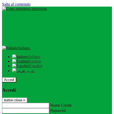
Salta al contenuto
Italiano
Italiano
English
Español
عربى
Accedi
Accedi
button close
×
Nome Utente
Password