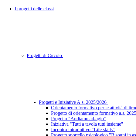
I progetti delle classi
Progetti di Circolo
Progetti e Iniziative A.s. 2025/2026
Orientamento formativo per le attività di tir
Progetto di orientamento formativo a.s. 20
Progetto "Andiamo ad-agio"
Iniziativa "Tutti a tavola tutti insieme"
Incontro introduttivo "Life skills"
Progetto sportello psicologico "Bisogni in a