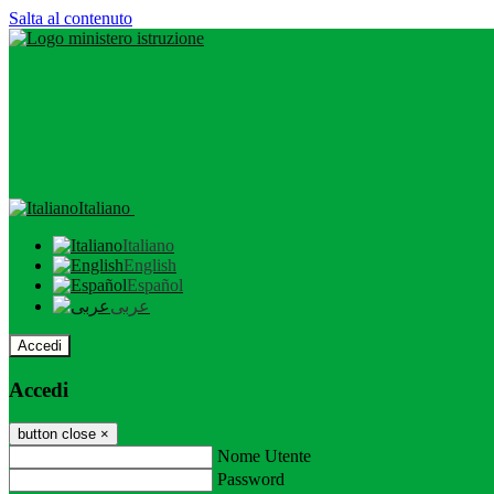
Salta al contenuto
Italiano
Italiano
English
Español
عربى
Accedi
Accedi
button close
×
Nome Utente
Password