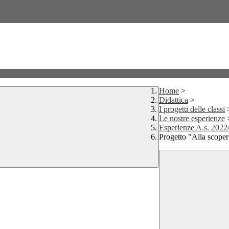
Home
>
Didattica
>
I progetti delle classi
Le nostre esperienze
Esperienze A.s. 2022
Progetto "Alla scoper