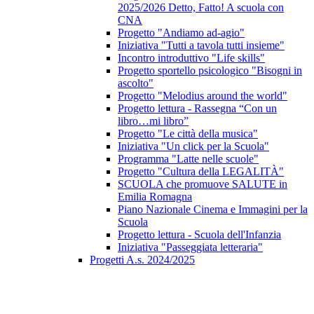
2025/2026 Detto, Fatto! A scuola con
CNA
Progetto "Andiamo ad-agio"
Iniziativa "Tutti a tavola tutti insieme"
Incontro introduttivo "Life skills"
Progetto sportello psicologico "Bisogni in
ascolto"
Progetto "Melodius around the world"
Progetto lettura - Rassegna “Con un
libro…mi libro”
Progetto "Le città della musica"
Iniziativa "Un click per la Scuola"
Programma "Latte nelle scuole"
Progetto "Cultura della LEGALITÀ"
SCUOLA che promuove SALUTE in
Emilia Romagna
Piano Nazionale Cinema e Immagini per la
Scuola
Progetto lettura - Scuola dell'Infanzia
Iniziativa "Passeggiata letteraria"
Progetti A.s. 2024/2025