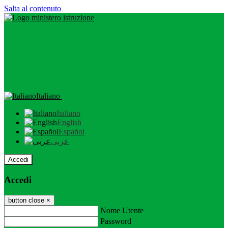
Salta al contenuto
Italiano
Italiano
English
Español
عربى
Accedi
Accedi
button close
×
Nome Utente
Password