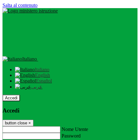
Salta al contenuto
Italiano
Italiano
English
Español
عربى
Accedi
Accedi
button close
×
Nome Utente
Password