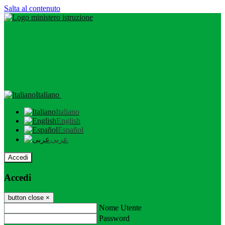
Salta al contenuto
Italiano
Italiano
English
Español
عربى
Accedi
Accedi
button close
×
Nome Utente
Password