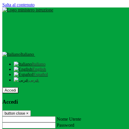
Salta al contenuto
Italiano
Italiano
English
Español
عربى
Accedi
Accedi
button close
×
Nome Utente
Password