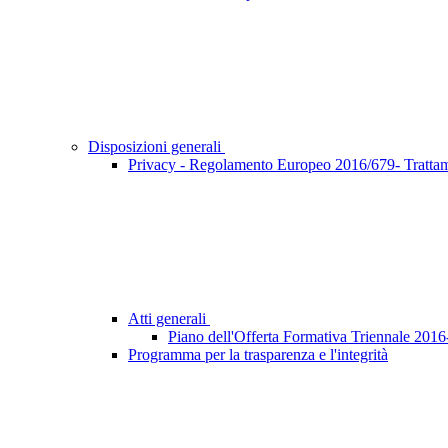
Disposizioni generali
Privacy - Regolamento Europeo 2016/679- Trattame
Atti generali
Piano dell'Offerta Formativa Triennale 201
Programma per la trasparenza e l'integrità