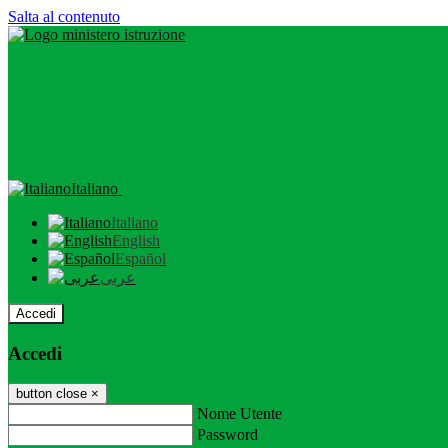
Salta al contenuto
Italiano
Italiano
English
Español
عربى
Accedi
Accedi
button close
×
Nome Utente
Password