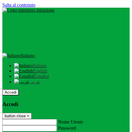
Salta al contenuto
Italiano
Italiano
English
Español
عربى
Accedi
Accedi
button close
×
Nome Utente
Password