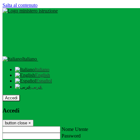
Salta al contenuto
Italiano
Italiano
English
Español
عربى
Accedi
Accedi
button close
×
Nome Utente
Password