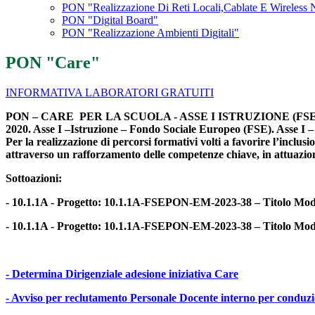
PON "Realizzazione Di Reti Locali,Cablate E Wireless 
PON "Digital Board"
PON "Realizzazione Ambienti Digitali"
PON "Care"
INFORMATIVA LABORATORI GRATUITI
PON – CARE PER LA SCUOLA - ASSE I ISTRUZIONE (FSE) Fondi 
2020. Asse I –Istruzione – Fondo Sociale Europeo (FSE). Asse I – Is
Per la
realizzazione di percorsi formativi volti a favorire l’inclus
attraverso un rafforzamento delle competenze chiave, in attuazio
Sottoazioni:
- 10.1.1A - Progetto: 10.1.1A-FSEPON-EM-2023-38 – Titolo Mo
- 10.1.1A - Progetto: 10.1.1A-FSEPON-EM-2023-38 – Titolo Mo
- Determina Dirigenziale adesione iniziativa Care
- Avviso per reclutamento Personale Docente interno per conduzi