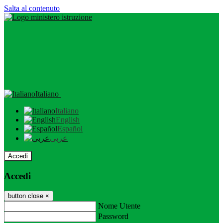
Salta al contenuto
Italiano
Italiano
English
Español
عربى
Accedi
Accedi
button close
×
Nome Utente
Password