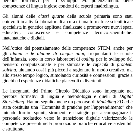
percorsi formativi per lo sviluppo e/o potenziamento delle
competenze di lingua inglese condotti da esperti madrelingua.
Gli alunni delle
classi quarte
della scuola primaria sono stati
coinvolti in attività laboratoriali a cura di una formatrice scientifica e
specialista in genetica applicata finalizzate a promuovere nuovi spazi
educativi, conoscenze e competenze tecnico-scientifiche-
matematiche e digitali.
Nell’ottica del potenziamento delle competenze STEM, anche per
gli
alunni e le alunne di cinque anni
, frequentanti le scuole
dell’infanzia, sono in corso laboratori di
coding
per lo sviluppo del
pensiero computazionale e per stimolare le capacità di
problem
solving
, aiutando così i più piccoli a ragionare in modo creativo, ma
allo stesso tempo logico, stimolando curiosità e connessioni, grazie a
giochi ed esperienze didattiche piacevoli e divertenti.
Le insegnanti del Primo Circolo Didattico sono impegnate nei
percorsi formativi di lingua e metodologia e quelli di
Digital
Storytelling.
Hanno seguito anche un percorso di
Modelling 3D
ed è
stata costituita una “Comunità di pratiche per l’apprendimento” che
intende fornire spunti, strumenti e strategie per accompagnare il
personale scolastico verso la transizione digitale valorizzando le
competenze presenti nella promozione pratiche educative
sostenibili
e strutturate.