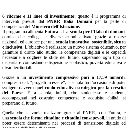
6 riforme e 11 linee di investimento:
questo è il programma di
interventi previsti dal
PNRR Italia Domani
per la parte di
competenza del
Ministero dell’Istruzione
.
Il programma alimenta
Futura – La scuola per l’Italia di domani
,
cornice che collega le diverse azioni attivate grazie a risorse
nazionali ed europee per una
scuola innovativa, sostenibile, sicura
e inclusiva
. L’obiettivo è realizzare un nuovo sistema educativo, per
garantire il diritto allo studio, le competenze digitali e le capacità
necessarie a cogliere le sfide del futuro, superando ogni tipo di
disparità e contrastando dispersione scolastica, povertà educativa e
divari territoriali.
Grazie a un
investimento complessivo pari a 17,59 miliardi
,
compresi i c.d. “progetti in essere”, la scuola ha l’occasione di poter
svolgere davvero quel
ruolo educativo strategico
per la crescita
del Paese
. È a scuola, infatti, che studentesse e studenti,
accompagnati nel costruire competenze e acquisire abilità, si
preparano al futuro.
Quella che si vuole realizzare grazie al PNRR, con Futura, è
una
scuola che forma cittadine e cittadini consapevoli
, in grado di
poter essere determinanti nei processi di transizione digitale ed