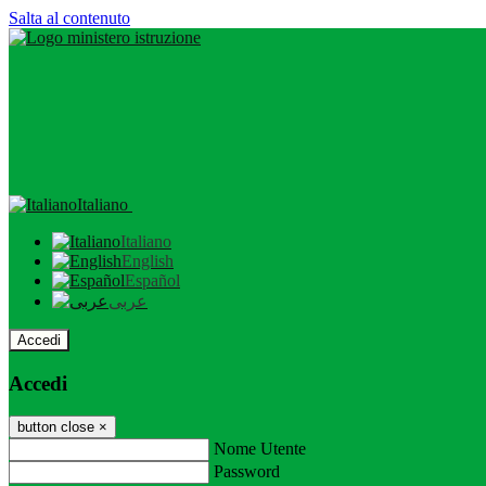
Salta al contenuto
Italiano
Italiano
English
Español
عربى
Accedi
Accedi
button close
×
Nome Utente
Password