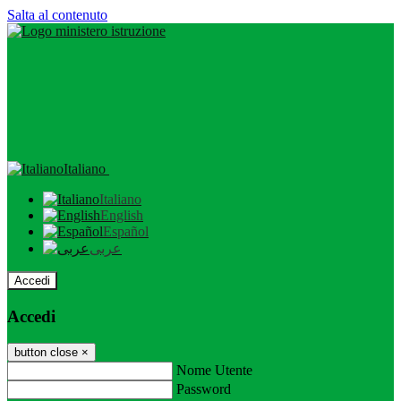
Salta al contenuto
Italiano
Italiano
English
Español
عربى
Accedi
Accedi
button close
×
Nome Utente
Password