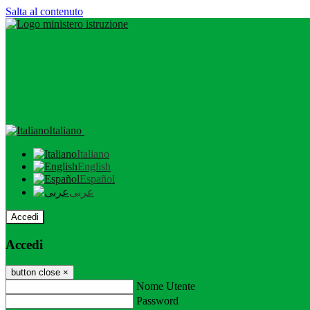
Salta al contenuto
Italiano
Italiano
English
Español
عربى
Accedi
Accedi
button close
×
Nome Utente
Password