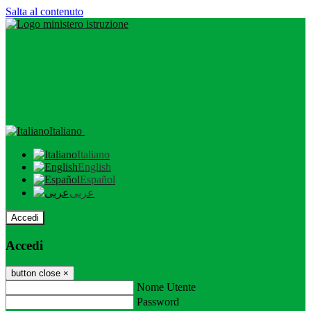
Salta al contenuto
Italiano
Italiano
English
Español
عربى
Accedi
Accedi
button close
×
Nome Utente
Password