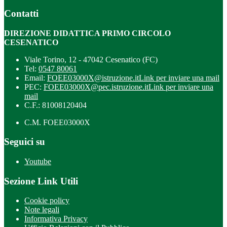
Contatti
DIREZIONE DIDATTICA PRIMO CIRCOLO
CESENATICO
Viale Torino, 12 - 47042 Cesenatico (FC)
Tel:
0547 80061
Email:
FOEE03000X@istruzione.it
Link per inviare una mail
PEC:
FOEE03000X@pec.istruzione.it
Link per inviare una
mail
C.F.: 81008120404
C.M. FOEE03000X
Seguici su
Youtube
Sezione Link Utili
Cookie policy
Note legali
Informativa Privacy