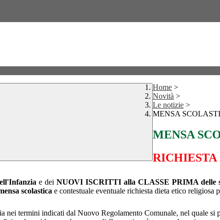
Home
>
Novità
>
Le notizie
>
MENSA SCOLASTICA
MENSA SCOL
RICHIEST
ll'Infanzia
e dei
NUOVI ISCRITTI alla
CLASSE PRIMA delle 
/mensa scolastica
e contestuale eventuale richiesta dieta etico religiosa 
ffaria nei termini indicati dal Nuovo Regolamento Comunale, nel quale s