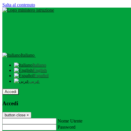
Salta al contenuto
Italiano
Italiano
English
Español
عربى
Accedi
Accedi
button close
×
Nome Utente
Password