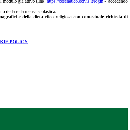
el modulo già attivo (link:
https://cesenatico.
ecivis.it/login
- accedendo
nto della retta mensa scolastica.
rafici e della dieta etico religiosa con contestuale richiesta di
KIE POLICY
.