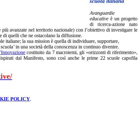
scuola italiana
Avanguardie
educative
è un progetto
di ricerca-azione nato
più avanzate nel territorio nazionale) con l’obiettivo di investigare le
e di quelli che ne ostacolano la diffusione.
e italiane; la sua mission è quella di individuare, supportare,
e scuola’ in una società della conoscenza in continuo divenire.
’Innovazione
costituito da 7 macrotemi, gli «orizzonti di riferimento»,
spirati dal Manifesto, sono così anche le prime 22 scuole capofila
ive/
KIE POLICY
.