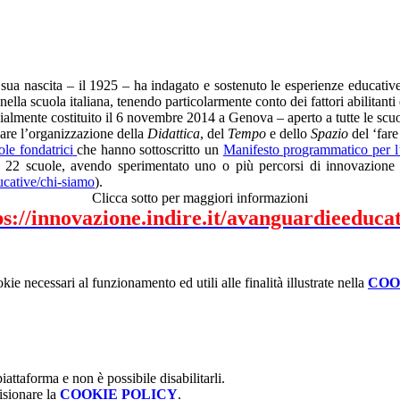
sua nascita – il 1925 – ha indagato e sostenuto le esperienze educative 
lla scuola italiana, tenendo particolarmente conto dei fattori abilitanti 
ialmente costituito il 6 novembre 2014 a Genova – aperto a tutte le scuol
sare l’organizzazione della
Didattica
, del
Tempo
e dello
Spazio
del ‘far
ole fondatrici
che hanno sottoscritto un
Manifesto programmatico per l
 22 scuole, avendo sperimentato uno o più percorsi di innovazione i
ucative/chi-siamo
).
Clicca sotto per maggiori informazioni
ps://innovazione.indire.it/avanguardieeducat
kie necessari al funzionamento ed utili alle finalità illustrate nella
COO
attaforma e non è possibile disabilitarli.
isionare la
COOKIE POLICY
.