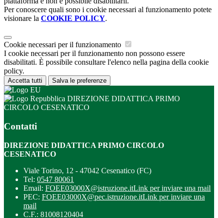
piattaforma e non è possibile disabilitarli.
Per conoscere quali sono i cookie necessari al funzionamento potete
visionare la
COOKIE POLICY
.
Cookie necessari per il funzionamento
I cookie necessari per il funzionamento non possono essere
disabilitati. È possibile consultare l'elenco nella pagina della cookie
policy.
Accetta tutti
Salva le preferenze
DIREZIONE DIDATTICA PRIMO
CIRCOLO CESENATICO
Contatti
DIREZIONE DIDATTICA PRIMO CIRCOLO
CESENATICO
Viale Torino, 12 - 47042 Cesenatico (FC)
Tel:
0547 80061
Email:
FOEE03000X@istruzione.it
Link per inviare una mail
PEC:
FOEE03000X@pec.istruzione.it
Link per inviare una
mail
C.F.: 81008120404