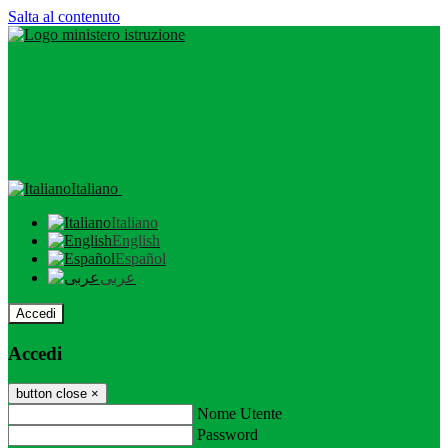
Salta al contenuto
Italiano
Italiano
English
Español
عربى
Accedi
Accedi
button close
×
Nome Utente
Password