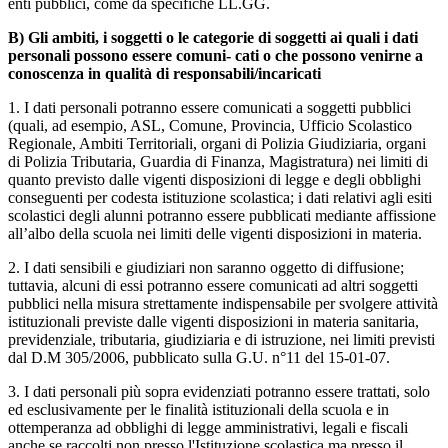
enti pubblici, come da specifiche LL.GG.
B) Gli ambiti, i soggetti o le categorie di soggetti ai quali i dati
personali possono essere comuni- cati o che possono venirne a
conoscenza in qualità di responsabili/incaricati
1. I dati personali potranno essere comunicati a soggetti pubblici
(quali, ad esempio, ASL, Comune, Provincia, Ufficio Scolastico
Regionale, Ambiti Territoriali, organi di Polizia Giudiziaria, organi
di Polizia Tributaria, Guardia di Finanza, Magistratura) nei limiti di
quanto previsto dalle vigenti disposizioni di legge e degli obblighi
conseguenti per codesta istituzione scolastica; i dati relativi agli esiti
scolastici degli alunni potranno essere pubblicati mediante affissione
all’albo della scuola nei limiti delle vigenti disposizioni in materia.
2. I dati sensibili e giudiziari non saranno oggetto di diffusione;
tuttavia, alcuni di essi potranno essere comunicati ad altri soggetti
pubblici nella misura strettamente indispensabile per svolgere attività
istituzionali previste dalle vigenti disposizioni in materia sanitaria,
previdenziale, tributaria, giudiziaria e di istruzione, nei limiti previsti
dal D.M 305/2006, pubblicato sulla G.U. n°11 del 15-01-07.
3. I dati personali più sopra evidenziati potranno essere trattati, solo
ed esclusivamente per le finalità istituzionali della scuola e in
ottemperanza ad obblighi di legge amministrativi, legali e fiscali
anche se raccolti non presso l'Istituzione scolastica ma presso il