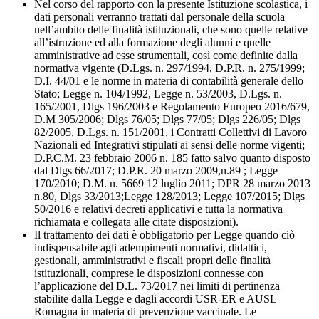
Nel corso del rapporto con la presente Istituzione scolastica, i
dati personali verranno trattati dal personale della scuola
nell’ambito delle finalità istituzionali, che sono quelle relative
all’istruzione ed alla formazione degli alunni e quelle
amministrative ad esse strumentali, così come definite dalla
normativa vigente (D.Lgs. n. 297/1994, D.P.R. n. 275/1999;
D.I. 44/01 e le norme in materia di contabilità generale dello
Stato; Legge n. 104/1992, Legge n. 53/2003, D.Lgs. n.
165/2001, Dlgs 196/2003 e Regolamento Europeo 2016/679,
D.M 305/2006; Dlgs 76/05; Dlgs 77/05; Dlgs 226/05; Dlgs
82/2005, D.Lgs. n. 151/2001, i Contratti Collettivi di Lavoro
Nazionali ed Integrativi stipulati ai sensi delle norme vigenti;
D.P.C.M. 23 febbraio 2006 n. 185 fatto salvo quanto disposto
dal Dlgs 66/2017; D.P.R. 20 marzo 2009,n.89 ; Legge
170/2010; D.M. n. 5669 12 luglio 2011; DPR 28 marzo 2013
n.80, Dlgs 33/2013;Legge 128/2013; Legge 107/2015; Dlgs
50/2016 e relativi decreti applicativi e tutta la normativa
richiamata e collegata alle citate disposizioni).
Il trattamento dei dati è obbligatorio per Legge quando ciò
indispensabile agli adempimenti normativi, didattici,
gestionali, amministrativi e fiscali propri delle finalità
istituzionali, comprese le disposizioni connesse con
l’applicazione del D.L. 73/2017 nei limiti di pertinenza
stabilite dalla Legge e dagli accordi USR-ER e AUSL
Romagna in materia di prevenzione vaccinale. Le