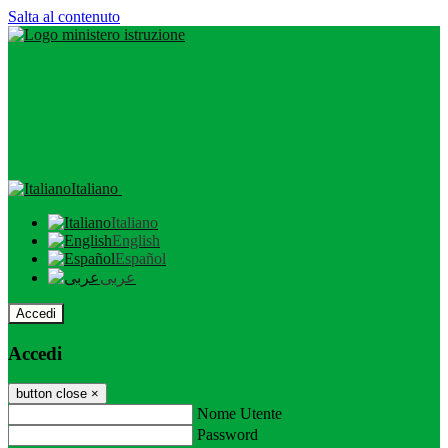
Salta al contenuto
Italiano
Italiano
English
Español
عربى
Accedi
Accedi
button close
×
Nome Utente
Password